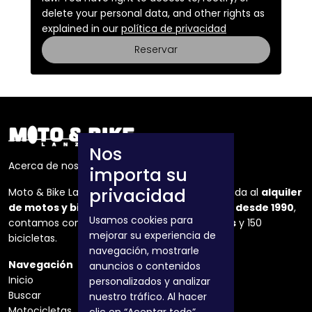
delete your personal data, and other rights as
explained in our
política de privacidad
Reservar
Nos
Acerca de nosotros
importa su
privacidad
Moto & Bike Lanzarote es una empresa dedicada al
alquiler
de motos y bicicletas
en la isla de Lanzarote
desde 1990
,
Usamos cookies para
contamos con una flota de mas de
50 motos
y 150
mejorar su experiencia de
bicicletas.
navegación, mostrarle
Navegación
Términos legales
anuncios o contenidos
Inicio
Aviso legal
personalizados y analizar
Buscar
Condiciones
nuestro tráfico. Al hacer
Motocicletas
Política de privacidad